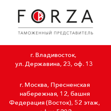
г. Владивосток, 
ул. Державина, 23, оф. 13
г. Москва, Пресненская 
набережная, 12, башня 
Федерация (Восток), 52 этаж, 